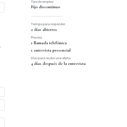
Tipo de empleo
Fijo discontinuo
Tiempo para responder
2 días abiertos
Proceso
1 llamada telefónica
e
1 entrevista presencial
Días para recibir una oferta
4 días después de la entrevista