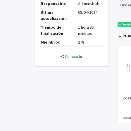
Responsable
Administrator
Orde
Última
08/04/2024
actualización
Informá
Tiempo de
1 hora 35
finalización
minutos
5. Fin
Miembros
278
Compartir
cer
00:00