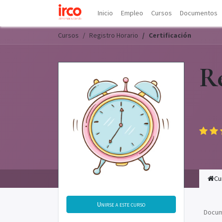
Inicio
Empleo
Cursos
Documentos
Cursos
Registro Horario
Certificación
Re
Cu
Unirse a este curso
Docu