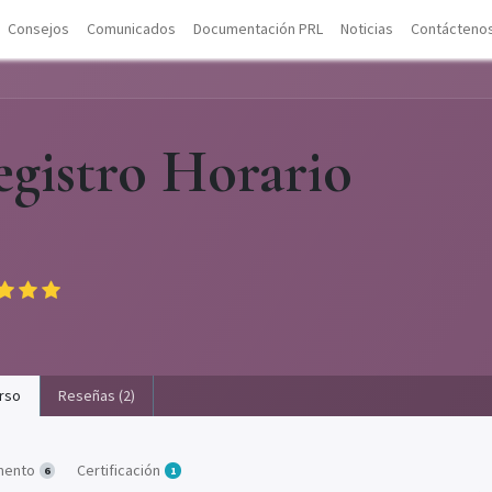
Consejos
Comunicados
Documentación PRL
Noticias
Contácteno
gistro Horario
rso
Reseñas (2)
mento
Certificación
6
1