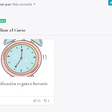
nar por
: Más reciente
tica
alizar el Curso
tificación registro horario
21
1