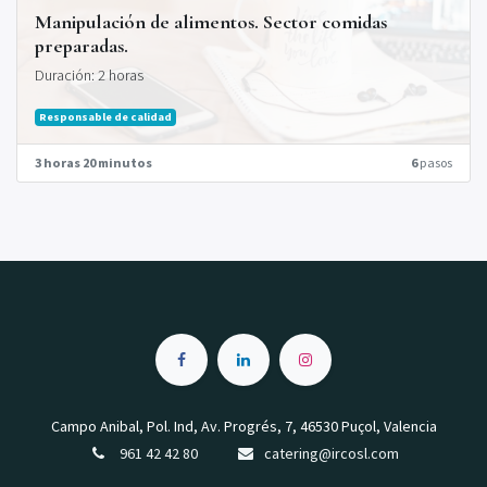
Manipulación de alimentos. Sector comidas
preparadas.
Duración: 2 horas
Responsable de calidad
3 horas 20 minutos
6
pasos
Campo Anibal, Pol. Ind, Av. Progrés, 7, 46530 Puçol, Valencia
961 42 42 80
catering@ircosl.com