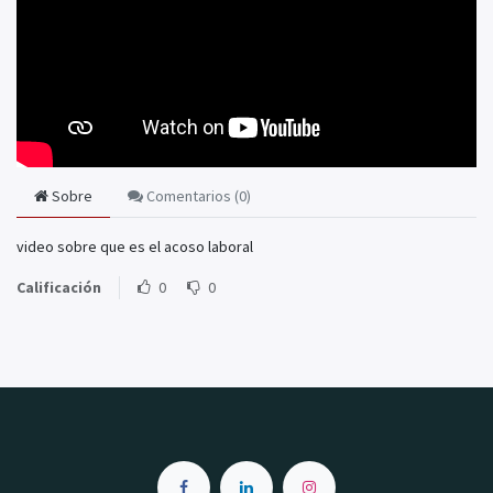
Sobre
Comentarios (
0
)
video sobre que es el acoso laboral
Calificación
0
0